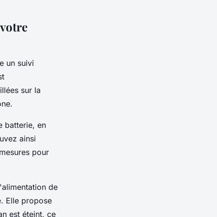
 votre
e un suivi
st
llées sur la
one.
 batterie, en
uvez ainsi
s mesures pour
'alimentation de
. Elle propose
n est éteint, ce