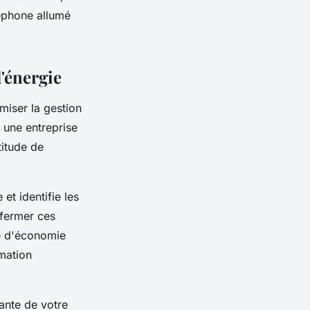
léphone allumé
d'énergie
miser la gestion
 une entreprise
titude de
et identifie les
e fermer ces
de d'économie
mmation
tante de votre