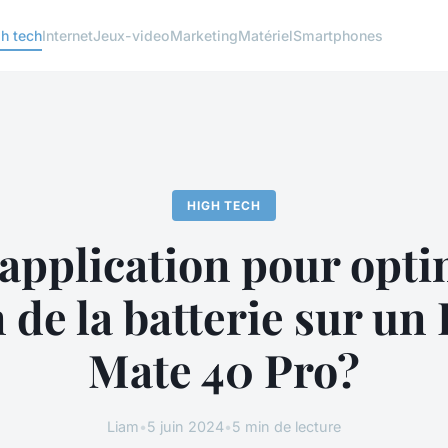
h tech
Internet
Jeux-video
Marketing
Matériel
Smartphones
HIGH TECH
application pour opti
 de la batterie sur u
Mate 40 Pro?
Liam
•
5 juin 2024
•
5 min de lecture