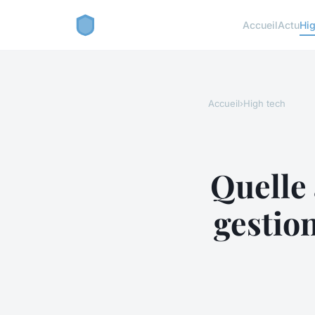
Accueil
Actu
Hig
Accueil
›
High tech
Quelle 
gestion