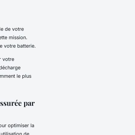
le de votre
ette mission.
e votre batterie.
 votre
 décharge
somment le plus
assurée par
our optimiser la
utilisation de