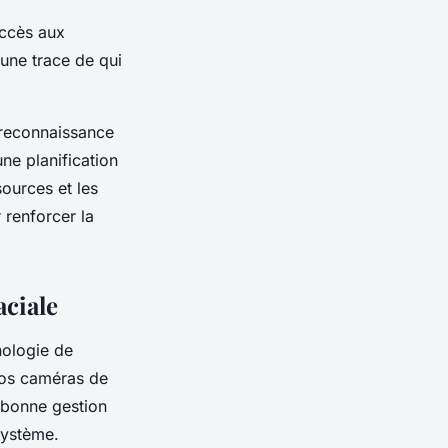
accès aux
une trace de qui
 reconnaissance
ne planification
ources et les
r renforcer la
aciale
nologie de
vos caméras de
e bonne gestion
système.