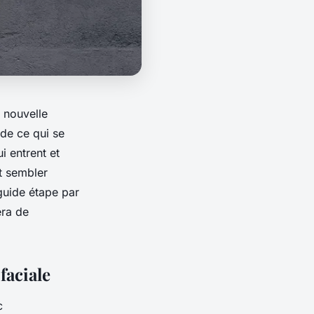
 nouvelle
 de ce qui se
i entrent et
ut sembler
guide étape par
éra de
faciale
c