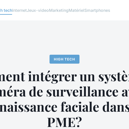
h tech
Internet
Jeux-video
Marketing
Matériel
Smartphones
HIGH TECH
nt intégrer un syst
méra de surveillance a
naissance faciale dans
PME?