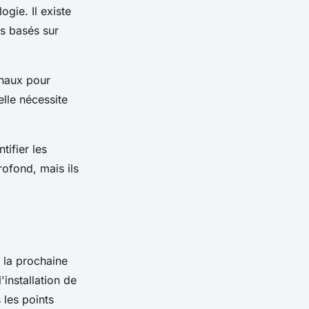
gie. Il existe
s basés sur
onaux pour
elle nécessite
tifier les
rofond, mais ils
 la prochaine
installation de
 les points