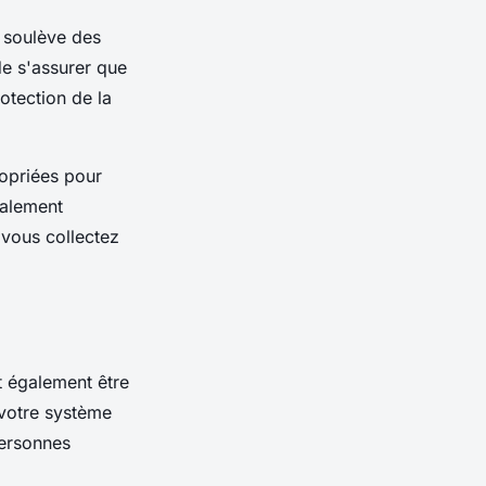
 soulève des
de s'assurer que
otection de la
ropriées pour
galement
vous collectez
t également être
 votre système
personnes