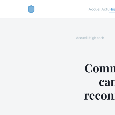
Accueil
Actu
Hig
Accueil
›
High tech
Comme
ca
recon