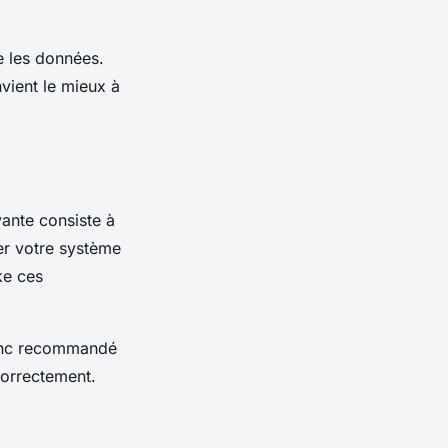
e les données.
vient le mieux à
vante consiste à
er votre système
ke ces
donc recommandé
correctement.