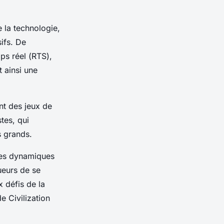
 la technologie,
ifs. De
ps réel (
RTS
),
 ainsi une
nt des jeux de
stes, qui
s grands.
 les dynamiques
ueurs
de se
x défis de la
e Civilization