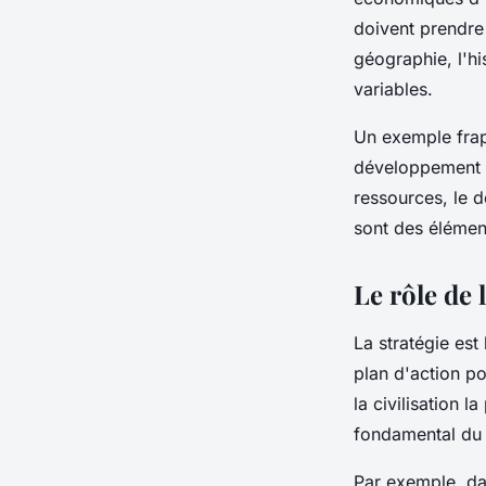
doivent prendre
géographie, l'his
variables.
Un exemple frap
développement de
ressources, le d
sont des élémen
Le rôle de 
La
stratégie
est 
plan d'action po
la civilisation 
fondamental d
Par exemple, d