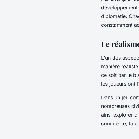
développement é
diplomatie. Ch
constamment ad
Le réalisme
L'un des aspects
manière réalist
ce soit par le bi
les
joueurs
ont l
Dans un
jeu
comm
nombreuses civil
ainsi explorer d
commerce, la con