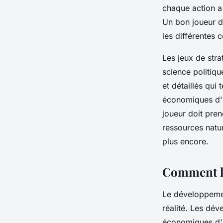
chaque action a
Un bon
joueur
do
les différentes
Les jeux de stra
science politiqu
et détaillés qui
économiques d'u
joueur
doit pren
ressources natur
plus encore.
Comment le
Le
développeme
réalité. Les dév
économiques d'u