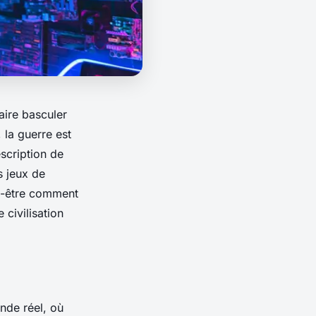
aire basculer
, la
guerre
est
escription de
s jeux de
t-être
comment
civilisation
nde réel, où