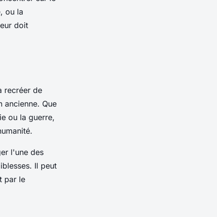
, ou la
ueur
doit
à recréer de
on ancienne. Que
ie ou la
guerre
,
humanité.
ger l'une des
blesses. Il peut
t par le