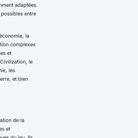
mment adaptées.
 possibles entre
'économie, la
lation complexes
es et
vilization, le
ie, les
erre, et bien
ation de la
es et
iques du
jeu
. Ils