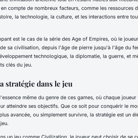
 en compte de nombreux facteurs, comme les ressources di
toire, la technologie, la culture, et les interactions entre to
pant est le cas de la série des Age of Empires, où le
joueu
 sa civilisation, depuis l'âge de pierre jusqu'à l'âge du fe
éveloppement technologique, la diplomatie, la guerre, et m
ts clés du
jeu
.
la stratégie dans le jeu
l'essence même du genre de ces
games
, où chaque
joueur
ur atteindre ses objectifs. Que ce soit pour conquérir le 
la plus avancée, ou simplement survivre, la
stratégie
est un é
u
jeu
.
ans un
jeu
comme Civilization, le
joueur
peut choisir de se c