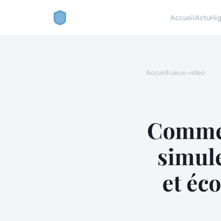
Accueil
Actu
Hig
Accueil
›
Jeux-video
Comment
simule
et éc