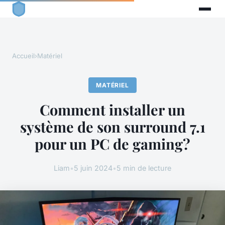
Accueil
›
Matériel
MATÉRIEL
Comment installer un
système de son surround 7.1
pour un PC de gaming?
Liam
•
5 juin 2024
•
5 min de lecture